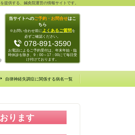
報を提供する、鍼灸院運営の情報サイトです。
当サイトへの
ご予約・お問合せ
はこ
ちら
よくあるご質問
※お問い合わせ前に
を
必ずご確認ください。
078-891-3590
お電話によるご予約受付は、年末年始・臨
時休診を除き、9：00～17：00にて毎日受
け付けております。
分
自律神経失調症に関係する病名一覧
ております