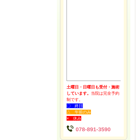
土曜日・日曜日も受付・施術
しています。
当院は完全予約
制です。
〇 終日
△ 午前のみ
× 休み
078-891-3590