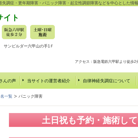
経失調症・更年期障害・パニック障害・起立性調節障害などを中心とした情
サイト
-16 サンビルダー六甲山の手1Ｆ
アクセス：阪急電鉄六甲駅より徒歩2
さんの声
当サイトの運営者紹介
自律神経失調症について
病名一覧
パニック障害
土日祝も予約・施術し