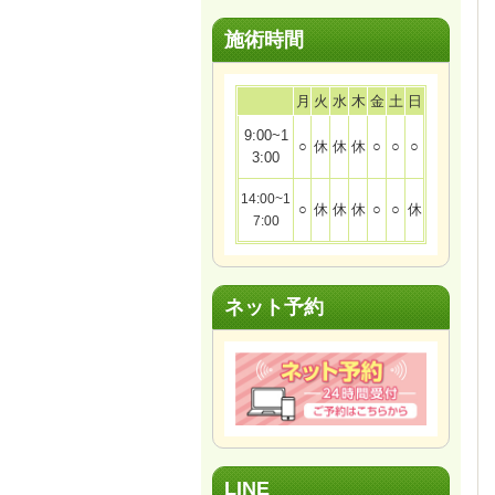
施術時間
月
火
水
木
金
土
日
9:00~1
○
休
休
休
○
○
○
3:00
14:00~1
○
休
休
休
○
○
休
7:00
ネット予約
LINE