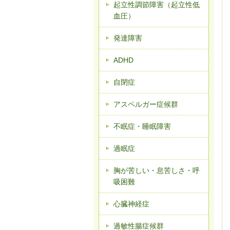
起立性調節障害（起立性低
血圧）
発達障害
ADHD
自閉症
アスペルガー症候群
不眠症・睡眠障害
過眠症
胸が苦しい・息苦しさ・呼
吸困難
心臓神経症
過敏性腸症候群