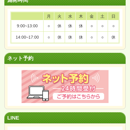
月
火
水
木
金
土
日
9:00~13:00
○
休
休
休
○
○
○
14:00~17:00
○
休
休
休
○
○
休
ネット予約
LINE