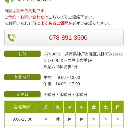
当院は完全予約制です。
ご予約・お問い合わせ
はこちらよりご連絡
下さい。
※お問い合わせ前に
よくあるご質問
を必ずご確認ください。
078-891-3590
住所
657-0051 兵庫県神戸市灘区八幡町2-10-16
サンビルダー六甲山の手1F
阪急六甲駅徒歩2分
施術時間
午前 9:00～13:00
午後 14:00～17:00
定休日
火曜日・水曜日・木曜日
診察時間
月
火
水
木
金
土
日
9:00-13:00
○
休
休
休
○
○
○