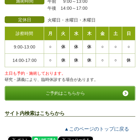
施術時間
午前 9:00～13:00
午後 14:00～17:00
定休日
火曜日・水曜日・木曜日
診察時間
月
火
水
木
金
土
日
9:00-13:00
○
休
休
休
○
○
○
14:00-17:00
○
休
休
休
○
○
休
土日も予約・施術しております。
研究・講義により、臨時休診する場合があります。
ご予約はこちらから
サイト内検索はこちらから
▲このページのトップに戻る