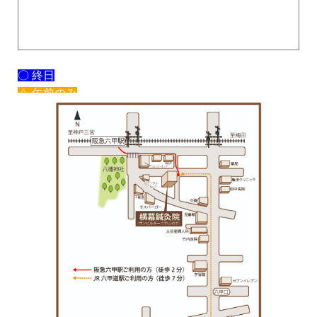
〇 終日
△ 午前のみ
× 休み