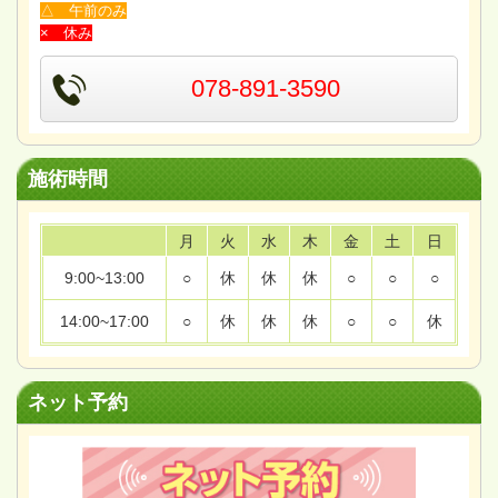
△ 午前のみ
× 休み
078-891-3590
施術時間
月
火
水
木
金
土
日
9:00~13:00
○
休
休
休
○
○
○
14:00~17:00
○
休
休
休
○
○
休
ネット予約