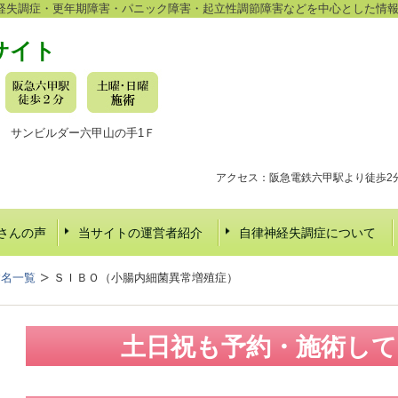
経失調症・更年期障害・パニック障害・起立性調節障害などを中心とした情
サイト
-16 サンビルダー六甲山の手1Ｆ
アクセス：阪急電鉄六甲駅より徒歩2
さんの声
当サイトの運営者紹介
自律神経失調症について
病名一覧
ＳＩＢＯ（小腸内細菌異常増殖症）
土日祝も予約・施術し