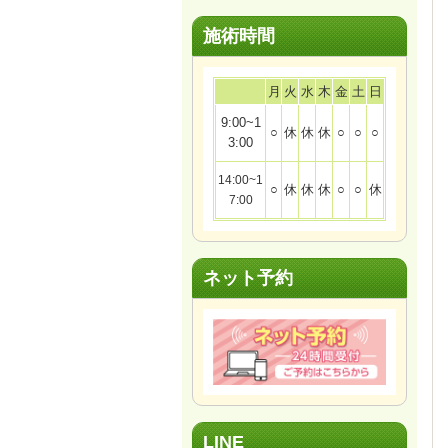
施術時間
月
火
水
木
金
土
日
9:00~1
○
休
休
休
○
○
○
3:00
14:00~1
○
休
休
休
○
○
休
7:00
ネット予約
LINE