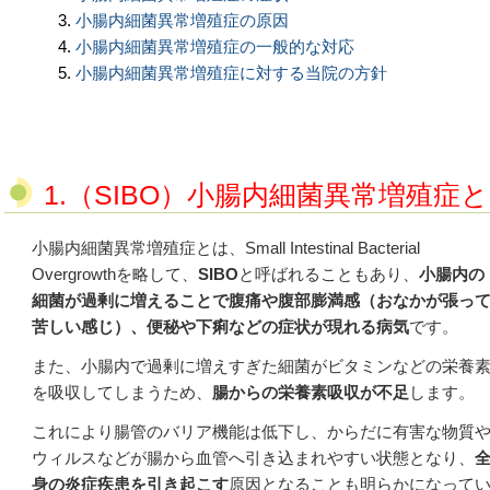
小腸内細菌異常増殖症の原因
小腸内細菌異常増殖症の一般的な対応
小腸内細菌異常増殖症に対する当院の方針
1.（SIBO）
小腸内細菌異常増殖症と
小腸内細菌異常増殖症とは、
Small Intestinal Bacterial
Overgrowth
を略して、
SIBO
と呼ばれることもあり、
小腸内の
細菌が過剰に増えることで腹痛や腹部膨満感（おなかが張っ
苦しい感じ）、便秘や下痢などの症状が現れる病気
です。
また、小腸内で過剰に増えすぎた細菌がビタミンなどの栄養
を吸収してしまうため、
腸からの栄養素吸収が不足
します。
これにより腸管のバリア機能は低下し、からだに有害な物質
ウィルスなどが腸から血管へ引き込まれやすい状態となり、
身の炎症疾患を引き起こす
原因となることも明らかになって