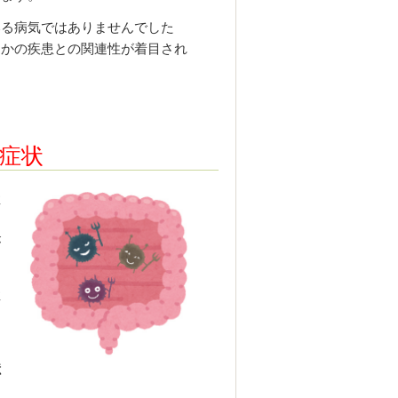
いる病気ではありませんでした
ほかの疾患との関連性が着目され
症状
症
、
が
症
う
憶