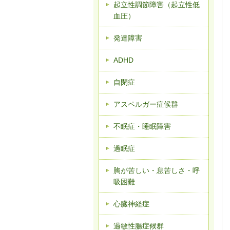
起立性調節障害（起立性低
血圧）
発達障害
ADHD
自閉症
アスペルガー症候群
不眠症・睡眠障害
過眠症
胸が苦しい・息苦しさ・呼
吸困難
心臓神経症
過敏性腸症候群