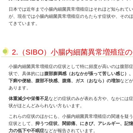
日本では近年まで小腸内細菌異常増殖症はそれほど知られて
が、現在では小腸内細菌異常増殖症のもたらす症状や、その
てきています。
2.（SIBO）
小腸内細菌異常増殖症の
小腸内細菌異常増殖症の症状として特に頻度が高いのは腹部
状で、具体的には
腹部膨満感（おなかが張って苦しい感じ）
下痢や便秘、腹部不快感、腹痛、ガス（おなら）の増加
など
あります。
体重減少や栄養不足
などの症状のみが表れる方や、なかには
状がほとんどみられない方もいます。
これらの症状のほかにも、小腸内細菌異常増殖症の関連を疑
症状として、
抑うつ症状、関節痛、にきび、アレルギー、記
力の低下や不眠症
などが報告されています。