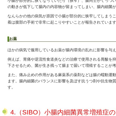
小腸が部分的に狭くなっていたり（狭窄）、腸同士がくっつ
の動きが低下して腸内の内容物が留まってしまい、腸内細菌
なんらかの他の病気が原因で小腸が部分的に狭窄してしまう
着は腹部の手術で非常に起こりやすいことが報告されていま
お薬
ほかの病気で服用しているお薬が腸内環境の乱れに影響を与
例えば、胃痛や逆流性食道炎などの治療で使用される胃酸を
下させるため、菌が生き残って腸まで届いて増殖することが
また、痛み止めの作用がある麻薬系の薬剤などは腸の蠕動運
ます。腸内細菌のバランスに影響を及ぼす抗うつ剤や抗生物
す。
4.（SIBO）
小腸内細菌異常増殖症の