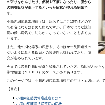
の張りをかんじたり、便秘や下痢になったり、腸から
の栄養吸収が低下するといった症状が現れる病気
で
す。
小腸内細菌異常増殖症は、欧米ではここ
10
年ほどの間
で有名になりはじめた病気ですが、日本ではまだ認知
度の低い病気で、明らかになっていないことも多くあ
ります。
また、他の消化器系の疾患や、そのほか一見関連性の
ないようにみえる疾患との関連性も疑われており、研
究が進められています。
今までは過敏性腸症候群と診断されていた方、原因がわから
常増殖症（ＳＩＢＯ）のケースが多々あります。
このページでは、小腸内細菌異常増殖症の症状・原因につい
【目次】
小腸内細菌異常増殖症とは？
小腸内細菌異常増殖症の症状