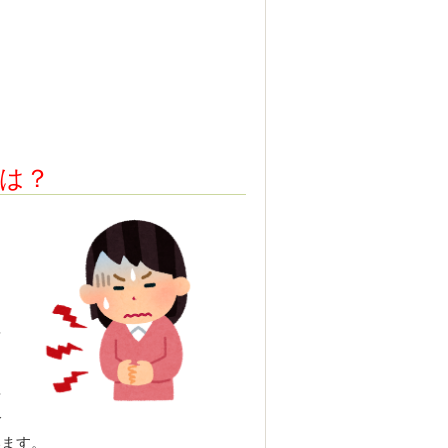
は？
て
素
や
全
います。