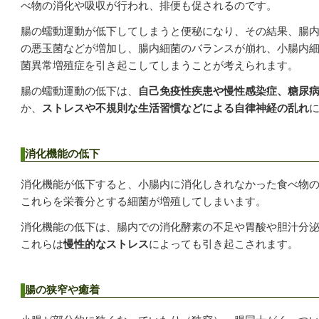
べ物の消化や吸収が行われ、排便も促されるのです。
腸の蠕動運動が低下してしまうと便秘になり、その結果、腸
の悪玉菌などが増加し、腸内細菌のバランスが崩れ、小腸内
菌異常増殖症を引き起こしてしまうことが考えられます。
腸の蠕動運動の低下は、
自己免疫性疾患や慢性感染症、糖尿
か、
ストレスや不規則な生活習慣などによる自律神経の乱れ
消化機能の低下
消化機能が低下すると、小腸内に消化しきれなかった食べ物
これらを栄養分とする細菌が増殖してしまいます。
消化機能の低下は、腸内での消化酵素の不足や胃酸や胆汁分
慢性的なストレス
これらは
によっても引き起こされます。
腸の狭窄や癒着