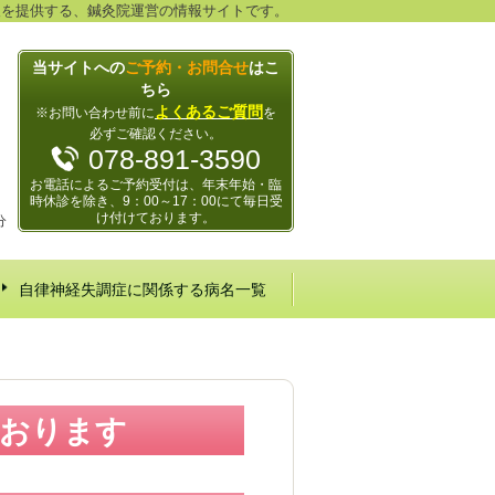
報を提供する、鍼灸院運営の情報サイトです。
当サイトへの
ご予約・お問合せ
はこ
ちら
よくあるご質問
※お問い合わせ前に
を
必ずご確認ください。
078-891-3590
お電話によるご予約受付は、年末年始・臨
時休診を除き、9：00～17：00にて毎日受
け付けております。
分
自律神経失調症に関係する病名一覧
ております