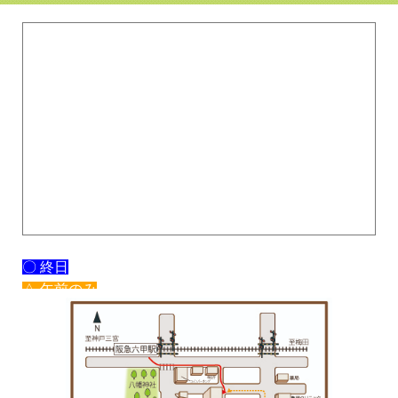
〇 終日
△ 午前のみ
× 休み