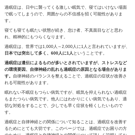
過眠症は、日中に襲ってくる激しい眠気で、寝てはいけない場面
で眠ってしまうので、周囲からの不信感を招く可能性がありま
す。
寝ても寝ても眠たい状態が続き、怠け者、不真面目などと思わ
れ、精神的にもつらくなります。
過眠症は、世界では
1,000
人～
2,000
人に
1
人と言われていますが、
日本では突出して多く、
600
人に
1
人
ということです。
過眠症は遺伝によるものが多いとされていますが、ストレスなど
の環境要因、自律神経の乱れも過眠症の原因となる場合がありま
す。
自律神経のバランスを整えることで、過眠症の症状が改善さ
れる可能性があります。
眠れない不眠症もつらい病気ですが、眠気を抑えられない過眠症
もまたつらい病気です。他人にはわかりにくい病気でもあり、適
切な対処をすることで、少しでも早く症状を軽くしたいもので
す。
過眠症と自律神経との関係について知ることは、過眠症を改善す
るためにとても大切です。このページでは、過眠症でお困りの方
のために、過眠症と自律神経との関係について詳しく説明してお