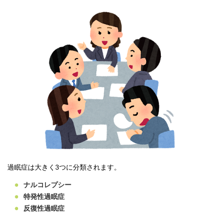
過眠症は大きく
3
つに分類されます。
ナルコレプシー
特発性過眠症
反復性過眠症