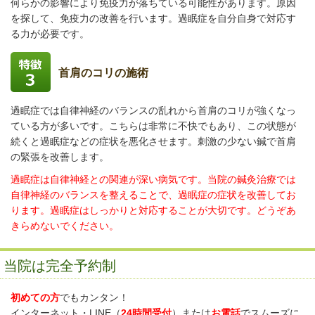
何らかの影響により免疫力が落ちている可能性があります。原因
を探して、免疫力の改善を行います。過眠症を自分自身で対応す
る力が必要です。
首肩のコリの施術
過眠症では自律神経のバランスの乱れから首肩のコリが強くなっ
ている方が多いです。こちらは非常に不快でもあり、この状態が
続くと過眠症などの症状を悪化させます。刺激の少ない鍼で首肩
の緊張を改善します。
過眠症は自律神経との関連が深い病気です。当院の鍼灸治療では
自律神経のバランスを整えることで、過眠症の症状を改善してお
ります。過眠症はしっかりと対応することが大切です。どうぞあ
きらめないでください。
当院は完全予約制
初めての方
でもカンタン！
インターネット・LINE（
24時間受付
）または
お電話
でスムーズに