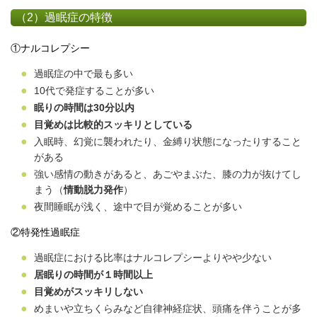
（2）過眠症の特徴
①ナルコレプシー
過眠症の中で最も多い
10
代で発症することが多い
眠りの時間は
30
分以内
目覚めは比較的スッキリとしている
入眠時、幻覚に襲われたり、金縛り状態になったりすること
がある
強い感情の動きがあると、あごやまぶた、膝の力が抜けてし
まう（
情動脱力発作
）
夜間睡眠が浅く、途中で目が覚めることが多い
②特発性過眠症
過眠症における比率はナルコレプシーよりやや少ない
居眠りの時間が１時間以上
目覚めがスッキリしない
めまいや立ちくらみなど自律神経症状、頭痛を伴うことが多