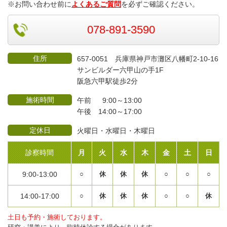
※お問い合わせ前に
よくあるご質問
を必ずご確認ください。
078-891-3590
住所
657-0051 兵庫県神戸市灘区八幡町2-10-16
サンビルダー六甲山の手1F
阪急六甲駅徒歩2分
施術時間
午前 9:00～13:00
午後 14:00～17:00
定休日
火曜日・水曜日・木曜日
診察時間
月
火
水
木
金
土
日
9:00-13:00
○
休
休
休
○
○
○
14:00-17:00
○
休
休
休
○
○
休
土日も予約・施術しております。