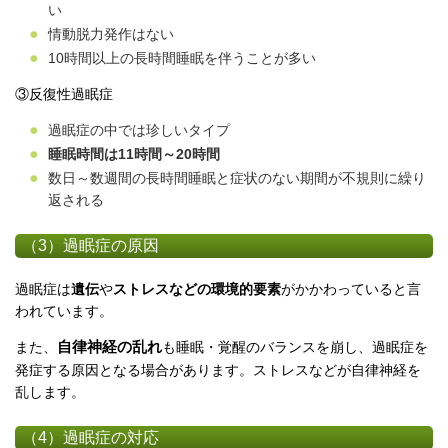
い
情動脱力発作はない
10
時間以上の長時間睡眠を伴うことが多い
③反復性過眠症
過眠症の中では珍しいタイプ
睡眠時間は
11
時間～
20
時間
数日～数週間の長時間睡眠と症状のない期間が不規則に繰り
返される
（3）過眠症の原因
過眠症は
遺伝
や
ストレスなどの環境的要素
がかかわっていると言
われています。
また、
自律神経の乱れ
も睡眠・覚醒のバランスを崩し、過眠症を
発症する原因となる場合があります。ストレスなどが自律神経を
乱します。
（4）過眠症の対応