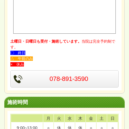
土曜日・日曜日も受付・施術しています。
当院は完全予約制で
す。
〇 終日
△ 午前のみ
× 休み
078-891-3590
施術時間
月
火
水
木
金
土
日
9:00~13:00
○
休
休
休
○
○
○