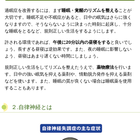
過眠症を改善するには、まず
睡眠・覚醒のリズムを整える
ことが
大切です。睡眠不足や不眠症があると、日中の眠気はさらに強く
なりますので、そうならないように決まった時刻に起床し、十分
な睡眠をとるなど、規則正しい生活をするようにします。
許される環境であれば、
午後に
20
分以内の昼寝をする
と良いでし
ょう。長すぎる昼寝は逆効果です。また、夜の睡眠に影響しない
よう、昼寝はあまり遅くない時間にしましょう。
規則正しい生活をしてリズムを整えたうえで、
薬物療法
を行いま
す。日中の強い眠気を抑える薬剤や、情動脱力発作を抑える薬剤
などを使います。また、睡眠の質が良くない場合は睡眠薬を使用
することもあります。
２.自律神経とは