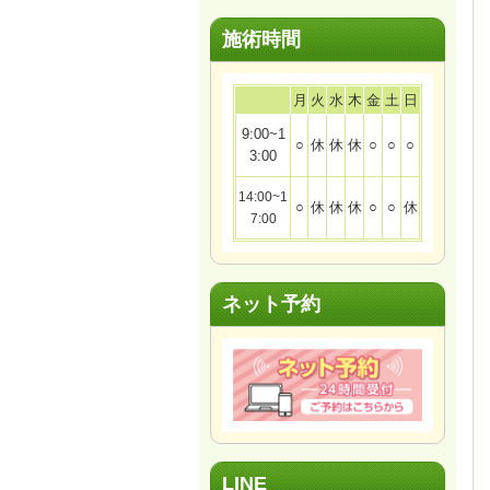
施術時間
月
火
水
木
金
土
日
9:00~1
○
休
休
休
○
○
○
3:00
14:00~1
○
休
休
休
○
○
休
7:00
ネット予約
LINE