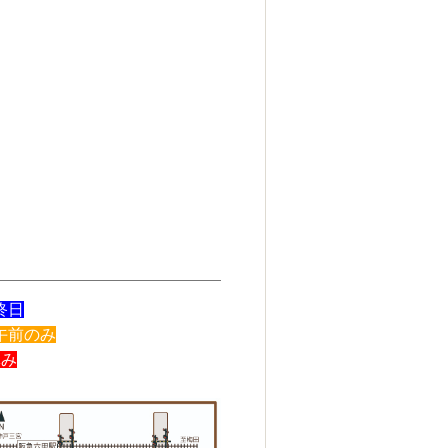
終日
午前のみ
休み