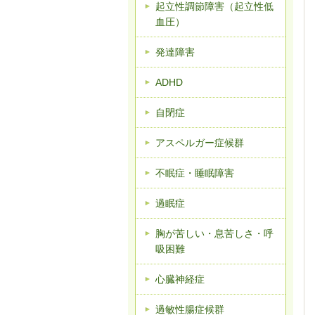
起立性調節障害（起立性低
血圧）
発達障害
ADHD
自閉症
アスペルガー症候群
不眠症・睡眠障害
過眠症
胸が苦しい・息苦しさ・呼
吸困難
心臓神経症
過敏性腸症候群