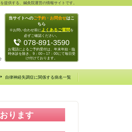
報を提供する、鍼灸院運営の情報サイトです。
当サイトへの
ご予約・お問合せ
はこ
ちら
よくあるご質問
※お問い合わせ前に
を
必ずご確認ください。
078-891-3590
お電話によるご予約受付は、年末年始・臨
時休診を除き、9：00～17：00にて毎日受
け付けております。
分
自律神経失調症に関係する病名一覧
ております