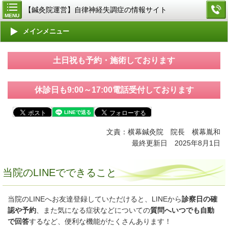
【鍼灸院運営】自律神経失調症の情報サイト
MENU
メインメニュー
土日祝も予約・施術しております
休診日も9:00～17:00電話受付しております
文責：横幕鍼灸院 院長 横幕胤和
最終更新日 2025年8月1日
当院のLINEでできること
当院のLINEへお友達登録していただけると、LINEから
診察日の確
認や予約
、また気になる症状などについての
質問へいつでも自動
で回答
するなど、便利な機能がたくさんあります！