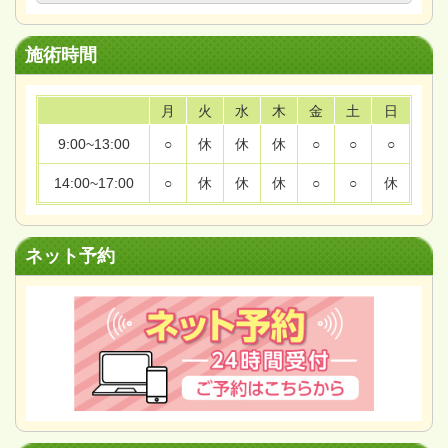
施術時間
月
火
水
木
金
土
日
9:00~13:00
○
休
休
休
○
○
○
14:00~17:00
○
休
休
休
○
○
休
ネット予約