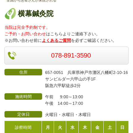
全国から患者さんが来院される
横幕鍼灸院
当院は完全予約制です。
ご予約・お問い合わせ
はこちらよりご連絡
下さい。
※お問い合わせ前に
よくあるご質問
を必ずご確認ください。
078-891-3590
住所
657-0051 兵庫県神戸市灘区八幡町2-10-16
サンビルダー六甲山の手1F
阪急六甲駅徒歩2分
施術時間
午前 9:00～13:00
午後 14:00～17:00
定休日
火曜日・水曜日・木曜日
診察時間
月
火
水
木
金
土
日